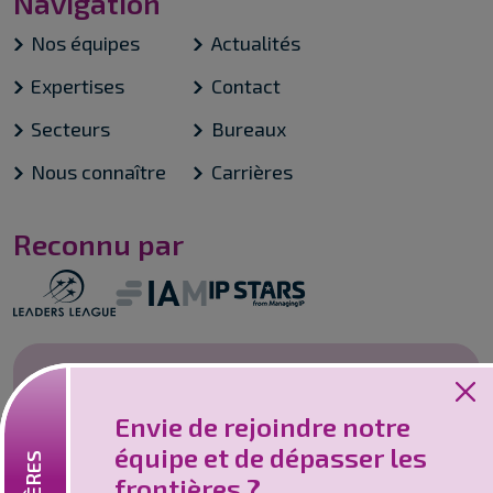
Navigation
Nos équipes
Actualités
Expertises
Contact
Secteurs
Bureaux
Nous connaître
Carrières
Reconnu par
Emplois
Envie de rejoindre notre
Vous souhaitez rejoindre un cabinet
équipe et de dépasser les
innovant et collaboratif ? Nous sommes l'un
frontières ?
des leaders en matière de services de