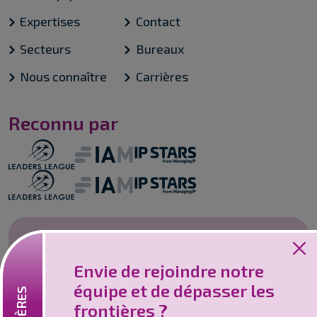
Expertises
Contact
Secteurs
Bureaux
Nous connaître
Carrières
Reconnu par
Emplois
Envie de rejoindre notre
Vous souhaitez rejoindre un cabinet
équipe et de dépasser les
innovant et collaboratif ? Nous sommes l'un
frontières ?
des leaders en matière de services de